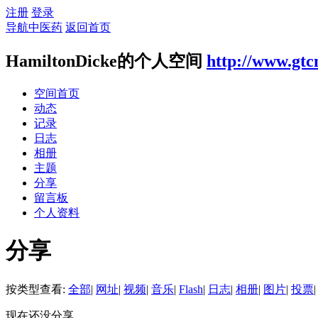
注册
登录
导航中医药
返回首页
HamiltonDicke的个人空间
http://www.gtc
空间首页
动态
记录
日志
相册
主题
分享
留言板
个人资料
分享
按类型查看:
全部
|
网址
|
视频
|
音乐
|
Flash
|
日志
|
相册
|
图片
|
投票
|
现在还没分享