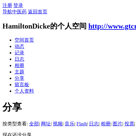
注册
登录
导航中医药
返回首页
HamiltonDicke的个人空间
http://www.gtc
空间首页
动态
记录
日志
相册
主题
分享
留言板
个人资料
分享
按类型查看:
全部
|
网址
|
视频
|
音乐
|
Flash
|
日志
|
相册
|
图片
|
投票
|
现在还没分享