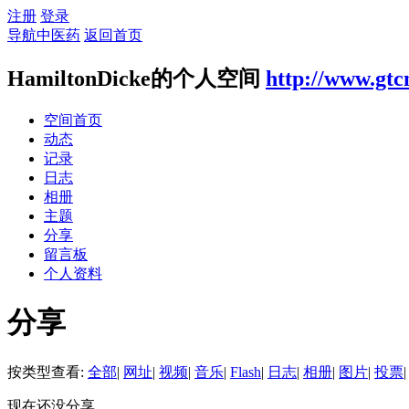
注册
登录
导航中医药
返回首页
HamiltonDicke的个人空间
http://www.gtc
空间首页
动态
记录
日志
相册
主题
分享
留言板
个人资料
分享
按类型查看:
全部
|
网址
|
视频
|
音乐
|
Flash
|
日志
|
相册
|
图片
|
投票
|
现在还没分享