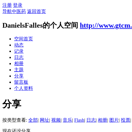
注册
登录
导航中医药
返回首页
DanielsFalles的个人空间
http://www.gtcm.
空间首页
动态
记录
日志
相册
主题
分享
留言板
个人资料
分享
按类型查看:
全部
|
网址
|
视频
|
音乐
|
Flash
|
日志
|
相册
|
图片
|
投票
|
现在还没分享