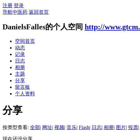
注册
登录
导航中医药
返回首页
DanielsFalles的个人空间
http://www.gtcm.
空间首页
动态
记录
日志
相册
主题
分享
留言板
个人资料
分享
按类型查看:
全部
|
网址
|
视频
|
音乐
|
Flash
|
日志
|
相册
|
图片
|
投票
|
现在还没分享