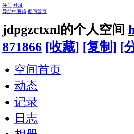
注册
登录
导航中医药
返回首页
jdpgzctxnl的个人空间
h
871866
[收藏]
[复制]
[
空间首页
动态
记录
日志