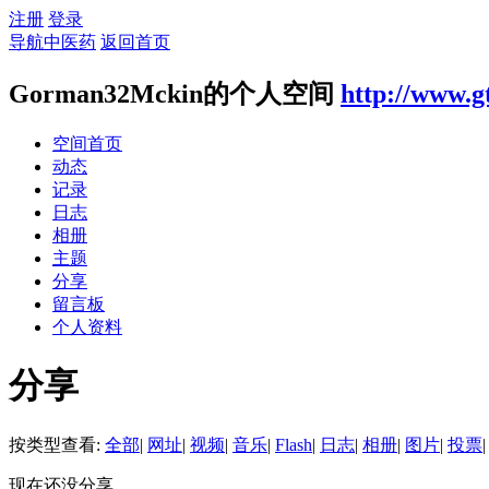
注册
登录
导航中医药
返回首页
Gorman32Mckin的个人空间
http://www.g
空间首页
动态
记录
日志
相册
主题
分享
留言板
个人资料
分享
按类型查看:
全部
|
网址
|
视频
|
音乐
|
Flash
|
日志
|
相册
|
图片
|
投票
|
现在还没分享