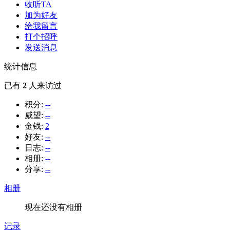
收听TA
加为好友
给我留言
打个招呼
发送消息
统计信息
已有
2
人来访过
积分:
--
威望:
--
金钱:
2
好友:
--
日志:
--
相册:
--
分享:
--
相册
现在还没有相册
记录