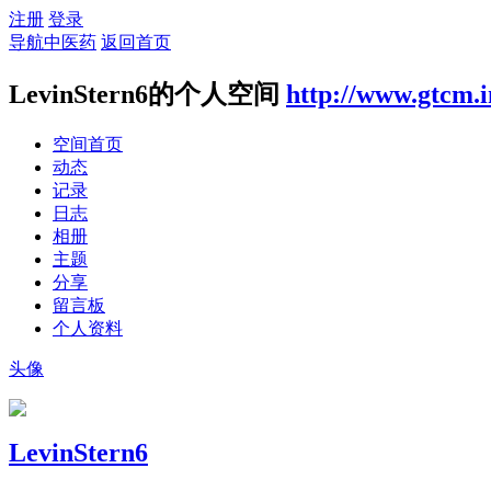
注册
登录
导航中医药
返回首页
LevinStern6的个人空间
http://www.gtcm.i
空间首页
动态
记录
日志
相册
主题
分享
留言板
个人资料
头像
LevinStern6