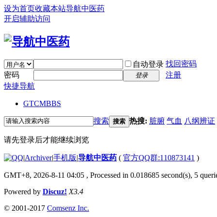
设为首页
收藏本站
导航中医药
开启辅助访问
找回密码
自动登录
密码
注册
登录
快捷导航
GTCM
BBS
搜索
热搜:
脏腑
气血
八纲辨证
搜索
请先登录后才能继续浏览
|
Archiver
|
手机版
|
导航中医药
(
官方QQ群:110873141
)
GMT+8, 2026-8-11 04:05
, Processed in 0.018685 second(s), 5 querie
Powered by
Discuz!
X3.4
© 2001-2017
Comsenz Inc.