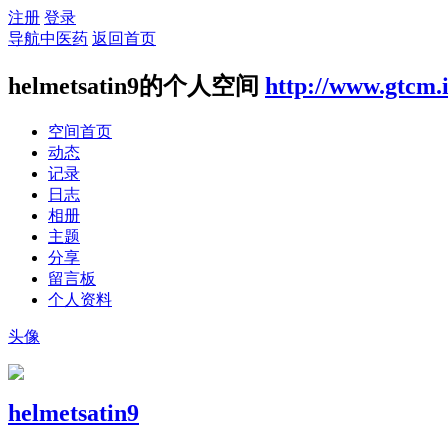
注册
登录
导航中医药
返回首页
helmetsatin9的个人空间
http://www.gtcm.
空间首页
动态
记录
日志
相册
主题
分享
留言板
个人资料
头像
helmetsatin9