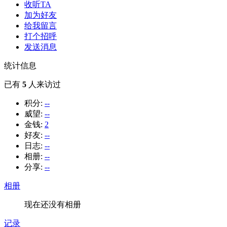
收听TA
加为好友
给我留言
打个招呼
发送消息
统计信息
已有
5
人来访过
积分:
--
威望:
--
金钱:
2
好友:
--
日志:
--
相册:
--
分享:
--
相册
现在还没有相册
记录