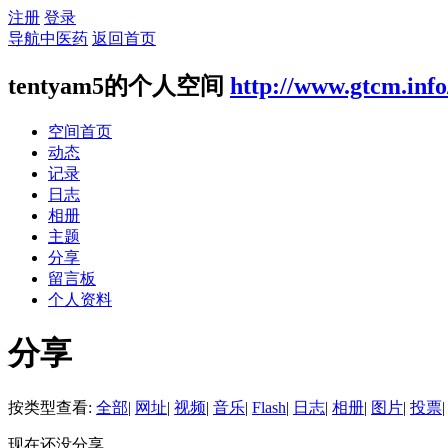
注册
登录
导航中医药
返回首页
tentyam5的个人空间
http://www.gtcm.inf
空间首页
动态
记录
日志
相册
主题
分享
留言板
个人资料
分享
按类型查看:
全部
|
网址
|
视频
|
音乐
|
Flash
|
日志
|
相册
|
图片
|
投票
|
现在还没分享