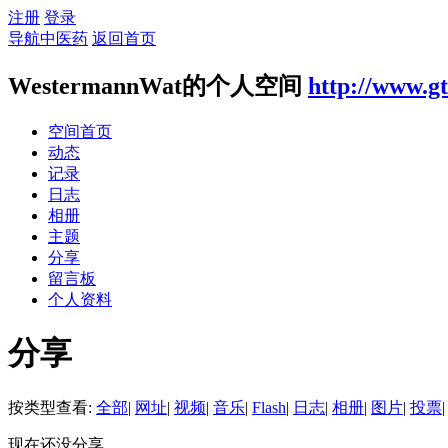
注册
登录
导航中医药
返回首页
WestermannWat的个人空间
http://www.g
空间首页
动态
记录
日志
相册
主题
分享
留言板
个人资料
分享
按类型查看:
全部
|
网址
|
视频
|
音乐
|
Flash
|
日志
|
相册
|
图片
|
投票
|
现在还没分享