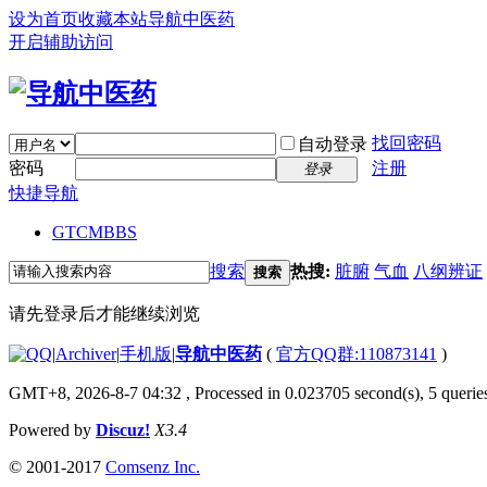
设为首页
收藏本站
导航中医药
开启辅助访问
找回密码
自动登录
密码
注册
登录
快捷导航
GTCM
BBS
搜索
热搜:
脏腑
气血
八纲辨证
搜索
请先登录后才能继续浏览
|
Archiver
|
手机版
|
导航中医药
(
官方QQ群:110873141
)
GMT+8, 2026-8-7 04:32
, Processed in 0.023705 second(s), 5 queries
Powered by
Discuz!
X3.4
© 2001-2017
Comsenz Inc.