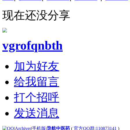
现在还没分享
vgrofqnbth
加为好友
给我留言
打个招呼
发送消息
|
Archiver
|
手机版
|
导航中医药
(
官方QQ群:110873141
)