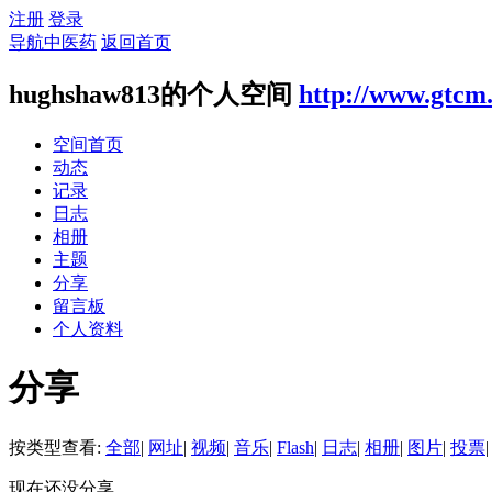
注册
登录
导航中医药
返回首页
hughshaw813的个人空间
http://www.gtcm.
空间首页
动态
记录
日志
相册
主题
分享
留言板
个人资料
分享
按类型查看:
全部
|
网址
|
视频
|
音乐
|
Flash
|
日志
|
相册
|
图片
|
投票
|
现在还没分享