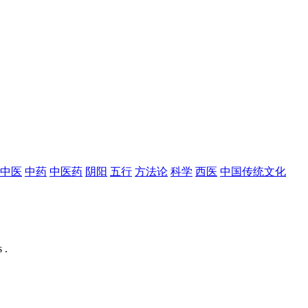
中医
中药
中医药
阴阳
五行
方法论
科学
西医
中国传统文化
 .