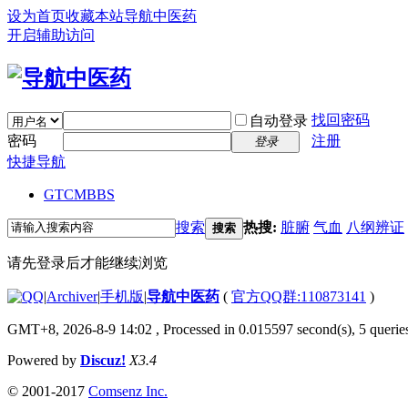
设为首页
收藏本站
导航中医药
开启辅助访问
找回密码
自动登录
密码
注册
登录
快捷导航
GTCM
BBS
搜索
热搜:
脏腑
气血
八纲辨证
搜索
请先登录后才能继续浏览
|
Archiver
|
手机版
|
导航中医药
(
官方QQ群:110873141
)
GMT+8, 2026-8-9 14:02
, Processed in 0.015597 second(s), 5 queries
Powered by
Discuz!
X3.4
© 2001-2017
Comsenz Inc.