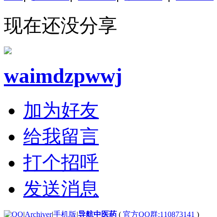
现在还没分享
waimdzpwwj
加为好友
给我留言
打个招呼
发送消息
|
Archiver
|
手机版
|
导航中医药
(
官方QQ群:110873141
)