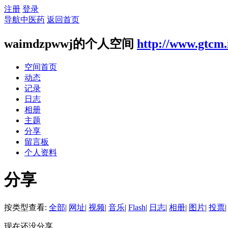
注册
登录
导航中医药
返回首页
waimdzpwwj的个人空间
http://www.gtcm.
空间首页
动态
记录
日志
相册
主题
分享
留言板
个人资料
分享
按类型查看:
全部
|
网址
|
视频
|
音乐
|
Flash
|
日志
|
相册
|
图片
|
投票
|
现在还没分享