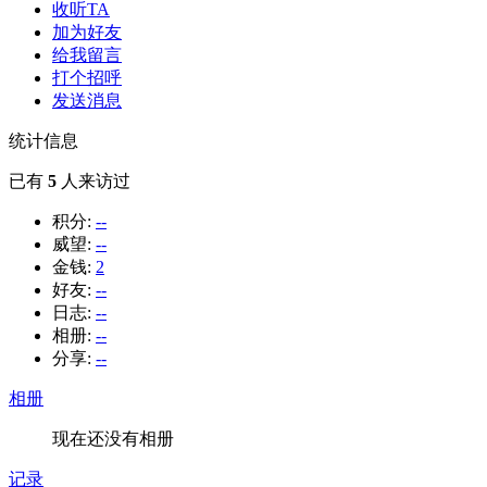
收听TA
加为好友
给我留言
打个招呼
发送消息
统计信息
已有
5
人来访过
积分:
--
威望:
--
金钱:
2
好友:
--
日志:
--
相册:
--
分享:
--
相册
现在还没有相册
记录