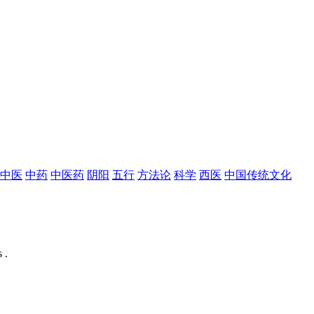
中医
中药
中医药
阴阳
五行
方法论
科学
西医
中国传统文化
 .