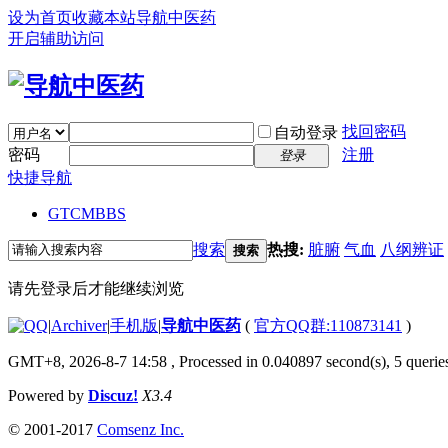
设为首页
收藏本站
导航中医药
开启辅助访问
找回密码
自动登录
密码
注册
登录
快捷导航
GTCM
BBS
搜索
热搜:
脏腑
气血
八纲辨证
搜索
请先登录后才能继续浏览
|
Archiver
|
手机版
|
导航中医药
(
官方QQ群:110873141
)
GMT+8, 2026-8-7 14:58
, Processed in 0.040897 second(s), 5 queries
Powered by
Discuz!
X3.4
© 2001-2017
Comsenz Inc.