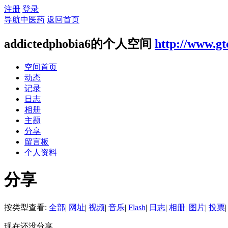
注册
登录
导航中医药
返回首页
addictedphobia6的个人空间
http://www.gt
空间首页
动态
记录
日志
相册
主题
分享
留言板
个人资料
分享
按类型查看:
全部
|
网址
|
视频
|
音乐
|
Flash
|
日志
|
相册
|
图片
|
投票
|
现在还没分享