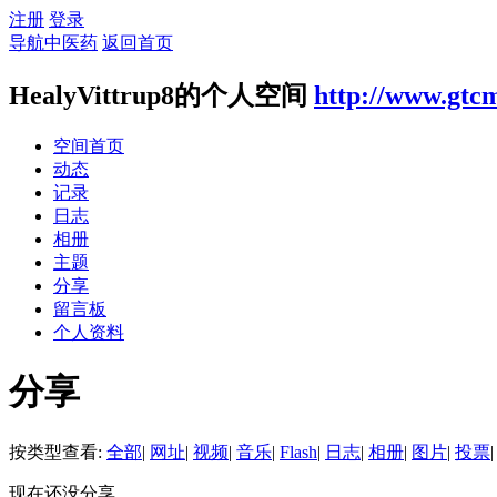
注册
登录
导航中医药
返回首页
HealyVittrup8的个人空间
http://www.gtcm
空间首页
动态
记录
日志
相册
主题
分享
留言板
个人资料
分享
按类型查看:
全部
|
网址
|
视频
|
音乐
|
Flash
|
日志
|
相册
|
图片
|
投票
|
现在还没分享