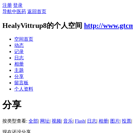
注册
登录
导航中医药
返回首页
HealyVittrup8的个人空间
http://www.gtcm
空间首页
动态
记录
日志
相册
主题
分享
留言板
个人资料
分享
按类型查看:
全部
|
网址
|
视频
|
音乐
|
Flash
|
日志
|
相册
|
图片
|
投票
|
现在还没分享