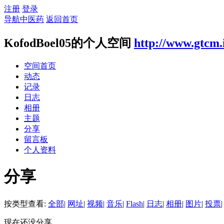
注册
登录
导航中医药
返回首页
KofodBoel05的个人空间
http://www.gtcm.
空间首页
动态
记录
日志
相册
主题
分享
留言板
个人资料
分享
按类型查看:
全部
|
网址
|
视频
|
音乐
|
Flash
|
日志
|
相册
|
图片
|
投票
|
现在还没分享