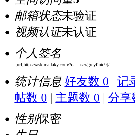
邮箱状态
未验证
视频认证
未认证
个人签名
[url]https://ask.mallaky.com/?qa=user/greyflute9[/
统计信息
好友数 0
|
记录
帖数 0
|
主题数 0
|
分享数
性别
保密
生日
-