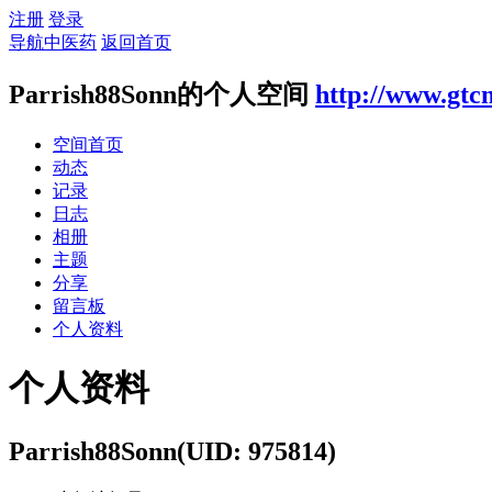
注册
登录
导航中医药
返回首页
Parrish88Sonn的个人空间
http://www.gtc
空间首页
动态
记录
日志
相册
主题
分享
留言板
个人资料
个人资料
Parrish88Sonn
(UID: 975814)