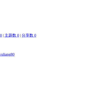
0
|
主题数 0
|
分享数 0
wuliang80