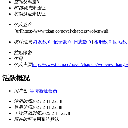
空间访问量
3
邮箱状态
未验证
视频认证
未认证
个人签名
[url]https://www.ttkan.co/novel/chapters/wobenwuli
统计信息
好友数 0
|
记录数 0
|
日志数 0
|
相册数 0
|
回帖数 
性别
保密
生日
-
个人主页
https://www.ttkan.co/novel/chapters/wobenwuliang-
活跃概况
用户组
等待验证会员
注册时间
2025-2-11 22:18
最后访问
2025-2-11 22:38
上次活动时间
2025-2-11 22:38
所在时区
使用系统默认