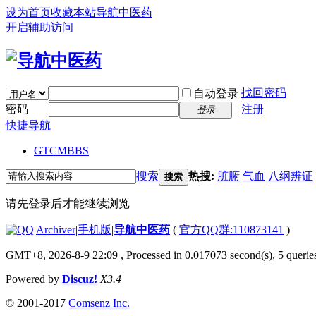
设为首页
收藏本站
导航中医药
开启辅助访问
找回密码
自动登录
密码
注册
登录
快捷导航
GTCM
BBS
搜索
热搜:
脏腑
气血
八纲辨证
搜索
请先登录后才能继续浏览
|
Archiver
|
手机版
|
导航中医药
(
官方QQ群:110873141
)
GMT+8, 2026-8-9 22:09
, Processed in 0.017073 second(s), 5 queries
Powered by
Discuz!
X3.4
© 2001-2017
Comsenz Inc.