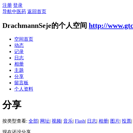
注册
登录
导航中医药
返回首页
DrachmannSeje的个人空间
http://www.gt
空间首页
动态
记录
日志
相册
主题
分享
留言板
个人资料
分享
按类型查看:
全部
|
网址
|
视频
|
音乐
|
Flash
|
日志
|
相册
|
图片
|
投票
|
现在还没分享