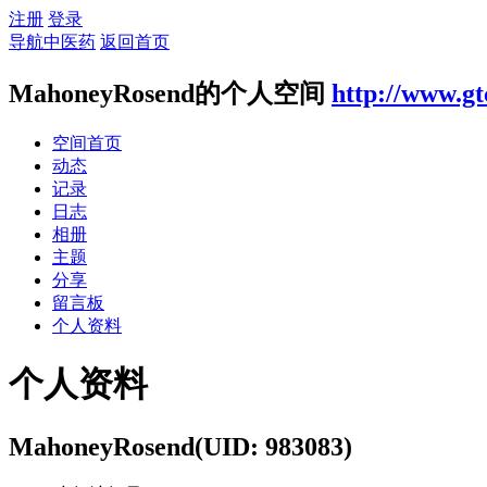
注册
登录
导航中医药
返回首页
MahoneyRosend的个人空间
http://www.gt
空间首页
动态
记录
日志
相册
主题
分享
留言板
个人资料
个人资料
MahoneyRosend
(UID: 983083)