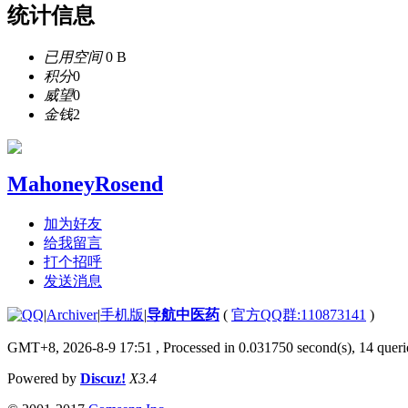
统计信息
已用空间
0 B
积分
0
威望
0
金钱
2
MahoneyRosend
加为好友
给我留言
打个招呼
发送消息
|
Archiver
|
手机版
|
导航中医药
(
官方QQ群:110873141
)
GMT+8, 2026-8-9 17:51
, Processed in 0.031750 second(s), 14 querie
Powered by
Discuz!
X3.4