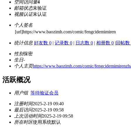
空间访问量
4
邮箱状态
未验证
视频认证
未认证
个人签名
[url]https://www.baozimh.com/comic/fengcidemimiren
统计信息
好友数 0
|
记录数 0
|
日志数 0
|
相册数 0
|
回帖数 
性别
保密
生日
-
个人主页
https://www.baozimh.com/comic/fengcidemimirenzh
活跃概况
用户组
等待验证会员
注册时间
2025-2-19 09:40
最后访问
2025-2-19 09:58
上次活动时间
2025-2-19 09:58
所在时区
使用系统默认