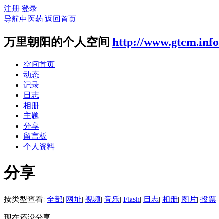
注册
登录
导航中医药
返回首页
万里朝阳的个人空间
http://www.gtcm.inf
空间首页
动态
记录
日志
相册
主题
分享
留言板
个人资料
分享
按类型查看:
全部
|
网址
|
视频
|
音乐
|
Flash
|
日志
|
相册
|
图片
|
投票
|
现在还没分享