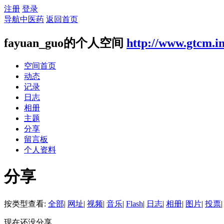
注册
登录
导航中医药
返回首页
fayuan_guo的个人空间
http://www.gtcm.i
空间首页
动态
记录
日志
相册
主题
分享
留言板
个人资料
分享
按类型查看:
全部
|
网址
|
视频
|
音乐
|
Flash
|
日志
|
相册
|
图片
|
投票
|
现在还没分享