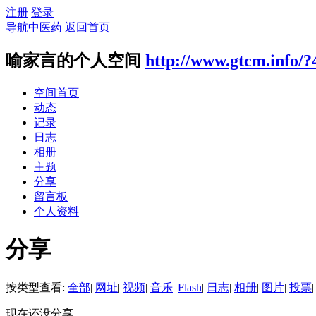
注册
登录
导航中医药
返回首页
喻家言的个人空间
http://www.gtcm.info/?
空间首页
动态
记录
日志
相册
主题
分享
留言板
个人资料
分享
按类型查看:
全部
|
网址
|
视频
|
音乐
|
Flash
|
日志
|
相册
|
图片
|
投票
|
现在还没分享