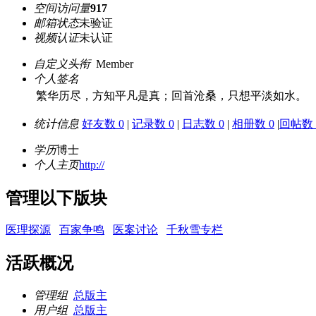
空间访问量
917
邮箱状态
未验证
视频认证
未认证
自定义头衔
Member
个人签名
繁华历尽，方知平凡是真；回首沧桑，只想平淡如水。
统计信息
好友数 0
|
记录数 0
|
日志数 0
|
相册数 0
|
回帖数 1
学历
博士
个人主页
http://
管理以下版块
医理探源
百家争鸣
医案讨论
千秋雪专栏
活跃概况
管理组
总版主
用户组
总版主