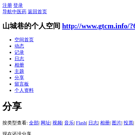
注册
登录
导航中医药
返回首页
山城巷的个人空间
http://www.gtcm.info/?
空间首页
动态
记录
日志
相册
主题
分享
留言板
个人资料
分享
按类型查看:
全部
|
网址
|
视频
|
音乐
|
Flash
|
日志
|
相册
|
图片
|
投票
|
现在还没分享