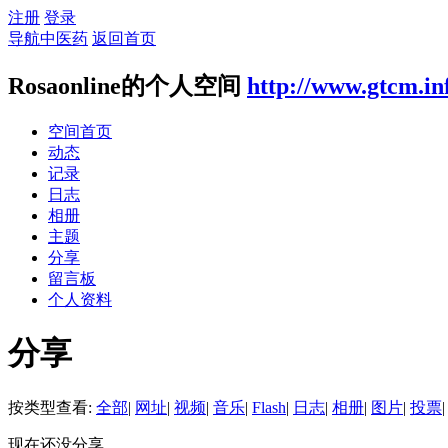
注册
登录
导航中医药
返回首页
Rosaonline的个人空间
http://www.gtcm.in
空间首页
动态
记录
日志
相册
主题
分享
留言板
个人资料
分享
按类型查看:
全部
|
网址
|
视频
|
音乐
|
Flash
|
日志
|
相册
|
图片
|
投票
|
现在还没分享