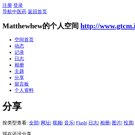
注册
登录
导航中医药
返回首页
Matthewhew的个人空间
http://www.gtcm.
空间首页
动态
记录
日志
相册
主题
分享
留言板
个人资料
分享
按类型查看:
全部
|
网址
|
视频
|
音乐
|
Flash
|
日志
|
相册
|
图片
|
投票
|
现在还没分享