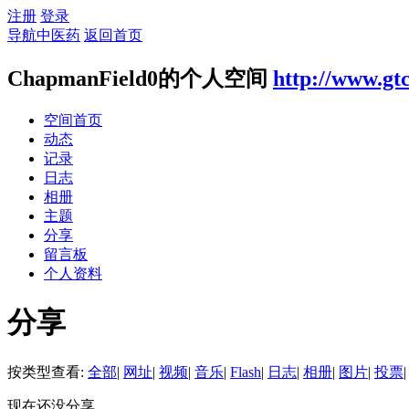
注册
登录
导航中医药
返回首页
ChapmanField0的个人空间
http://www.gt
空间首页
动态
记录
日志
相册
主题
分享
留言板
个人资料
分享
按类型查看:
全部
|
网址
|
视频
|
音乐
|
Flash
|
日志
|
相册
|
图片
|
投票
|
现在还没分享