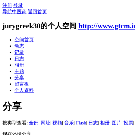
注册
登录
导航中医药
返回首页
jurygreek30的个人空间
http://www.gtcm.i
空间首页
动态
记录
日志
相册
主题
分享
留言板
个人资料
分享
按类型查看:
全部
|
网址
|
视频
|
音乐
|
Flash
|
日志
|
相册
|
图片
|
投票
|
现在还没分享