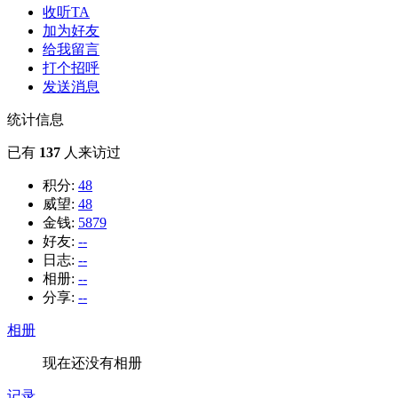
收听TA
加为好友
给我留言
打个招呼
发送消息
统计信息
已有
137
人来访过
积分:
48
威望:
48
金钱:
5879
好友:
--
日志:
--
相册:
--
分享:
--
相册
现在还没有相册
记录