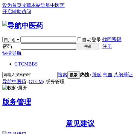
设为首页
收藏本站
导航中医药
开启辅助访问
找回密码
自动登录
密码
注册
登录
快捷导航
GTCM
BBS
搜索
热搜:
脏腑
气血
八纲辨证
搜索
导航中医药
»
GTCM
›
版务管理
版务管理
意见建议