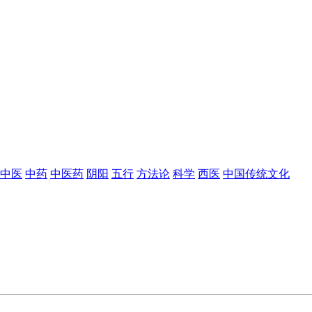
中医
中药
中医药
阴阳
五行
方法论
科学
西医
中国传统文化