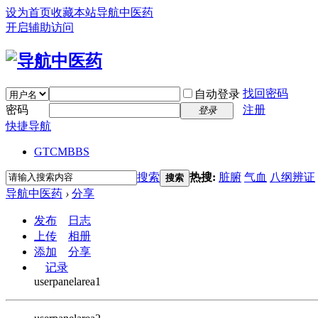
设为首页
收藏本站
导航中医药
开启辅助访问
找回密码
自动登录
密码
注册
登录
快捷导航
GTCM
BBS
搜索
热搜:
脏腑
气血
八纲辨证
搜索
导航中医药
›
分享
发布
日志
上传
相册
添加
分享
记录
userpanelarea1