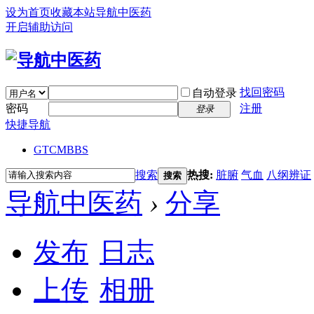
设为首页
收藏本站
导航中医药
开启辅助访问
找回密码
自动登录
密码
注册
登录
快捷导航
GTCM
BBS
搜索
热搜:
脏腑
气血
八纲辨证
搜索
导航中医药
›
分享
发布
日志
上传
相册