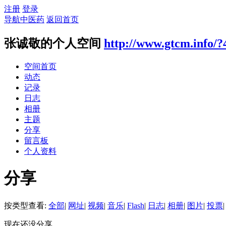
注册
登录
导航中医药
返回首页
张诚敬的个人空间
http://www.gtcm.info/?
空间首页
动态
记录
日志
相册
主题
分享
留言板
个人资料
分享
按类型查看:
全部
|
网址
|
视频
|
音乐
|
Flash
|
日志
|
相册
|
图片
|
投票
|
现在还没分享