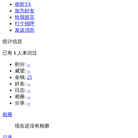
收听TA
加为好友
给我留言
打个招呼
发送消息
统计信息
已有
1
人来访过
积分:
--
威望:
--
金钱:
25
好友:
--
日志:
--
相册:
--
分享:
--
相册
现在还没有相册
记录